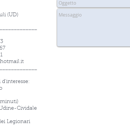
uli (UD)
_____________
23
67
1
hotmail.it
_____________
 d'interesse:
o
inuti)
 Udine-Cividale
ei Legionari