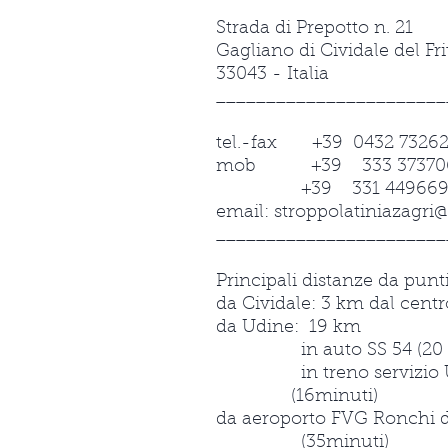
Strada di Prepotto n. 21
Gagliano di Cividale del Fri
33043 - Italia
_______________________
tel.-fax +39 0432 7326
mob +39 333 37370
+39 331 449669
email:
stroppolatiniazagri@
_______________________
Principali distanze da punti
da Cividale: 3 km dal centr
da Udine: 19 km
in auto SS 54 (20 m
in treno servizio
(16minuti)
da aeroporto FVG Ronchi d
(35minuti)